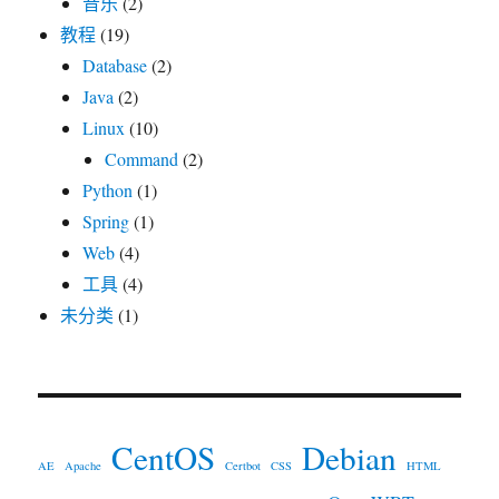
音乐
(2)
教程
(19)
Database
(2)
Java
(2)
Linux
(10)
Command
(2)
Python
(1)
Spring
(1)
Web
(4)
工具
(4)
未分类
(1)
CentOS
Debian
AE
Apache
Certbot
CSS
HTML