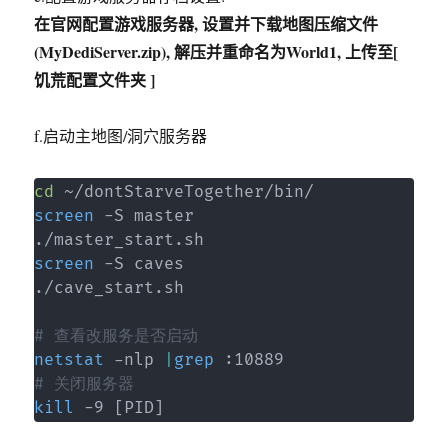
在官网配置游戏服务器, 设置并下载地图压缩文件
(MyDediServer.zip), 解压并重命名为World1, 上传至[
饥荒配置文件夹 ]
f.启动主地图/洞穴服务器
cd
screen
 -S master

screen
 -S caves

./cave_start.sh

# 查看改服务是否启动
netstat
 -nlp 
|
grep
# 关闭服务器
kill
 -9 
[
PID
]