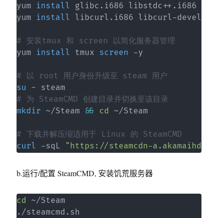
yum 
install
 glibc.i686 libstdc++.i686 SDL2
yum 
install
 libcurl.i686 libcurl-devel.i68
# 安装tmux 和 screen 以简化服务器管理
yum 
install
 tmux 
screen
 -y

# 以 root 用户身份升级至 steam 用户
su
# 为 SteamCMD 创建目录并切换至该目录
mkdir
 ~/Steam 
&&
cd
 ~/Steam

# 下载并解压缩适用于 Linux 的 SteamCMD
curl
 -sqL 
"https://steamcdn-a.akamaihd.ne
b.运行/配置 SteamCMD, 安装饥荒服务器
cd
 ~/Steam

./steamcmd.sh
