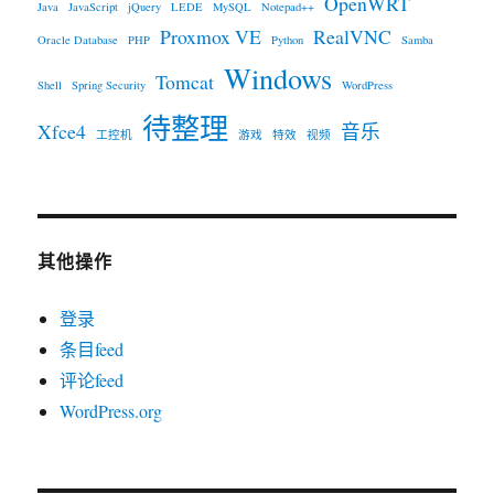
OpenWRT
Java
JavaScript
jQuery
LEDE
MySQL
Notepad++
Proxmox VE
RealVNC
Oracle Database
PHP
Python
Samba
Windows
Tomcat
Shell
Spring Security
WordPress
待整理
Xfce4
音乐
工控机
游戏
特效
视频
其他操作
登录
条目feed
评论feed
WordPress.org