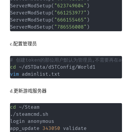
ServerModSetup
(
"623749604"
)
ServerModSetup
(
"661253977"
)
ServerModSetup
(
"666155465"
)
ServerModSetup
(
"786556008"
)
c.配置管理员
# 创建token的那位用户默认为管理员,不需要再在admin
cd
vim
 adminlist.txt
d.更新游戏服务器
cd
 ~/Steam

./steamcmd.sh

login anonymous

app_update 
343050
 validate
