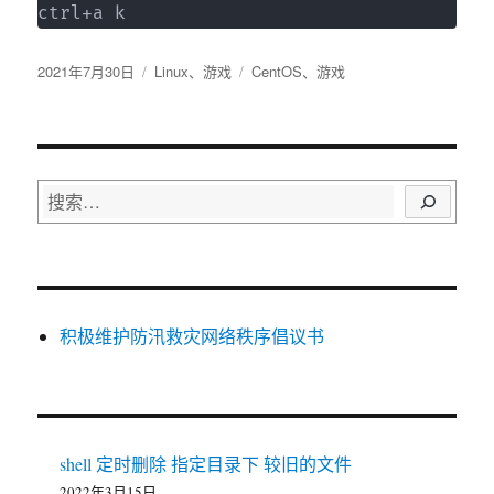
ctrl+a k
发
分
标
2021年7月30日
Linux
、
游戏
CentOS
、
游戏
布
类
签
于
搜
索
积极维护防汛救灾网络秩序倡议书
shell 定时删除 指定目录下 较旧的文件
2022年3月15日