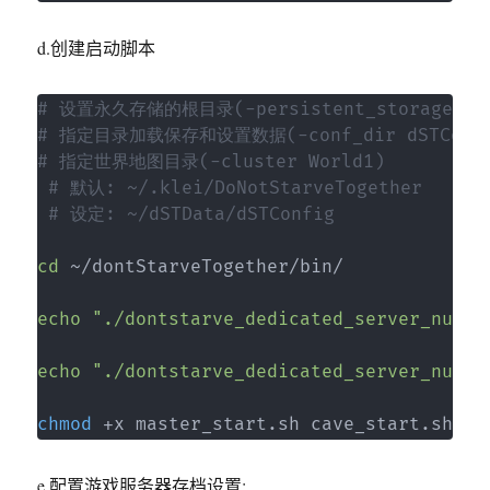
d.创建启动脚本
# 设置永久存储的根目录(-persistent_storage_root
# 指定目录加载保存和设置数据(-conf_dir dSTConf
# 指定世界地图目录(-cluster World1)
# 默认: ~/.klei/DoNotStarveTogether
# 设定: ~/dSTData/dSTConfig
cd
 ~/dontStarveTogether/bin/

echo
"./dontstarve_dedicated_server_nullr
echo
"./dontstarve_dedicated_server_nullr
chmod
 +x master_start.sh cave_start.sh
e.配置游戏服务器存档设置: