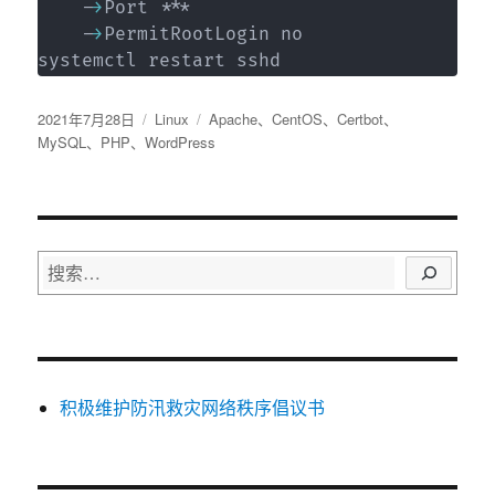
	-
>
Port ***

	-
>
PermitRootLogin no

systemctl restart sshd
发
分
标
2021年7月28日
Linux
Apache
、
CentOS
、
Certbot
、
布
类
签
MySQL
、
PHP
、
WordPress
于
搜
索
积极维护防汛救灾网络秩序倡议书