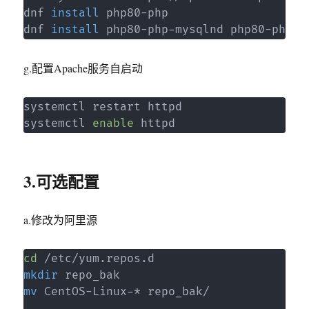
dnf 
install
 php80-php

dnf 
install
 php80-php-mysqlnd php80-php-g
g.配置Apache服务自启动
systemctl restart httpd

systemctl 
enable
 httpd
3.可选配置
a.修改为阿里源
cd
mkdir
mv
 CentOS-Linux-* repo_bak/
