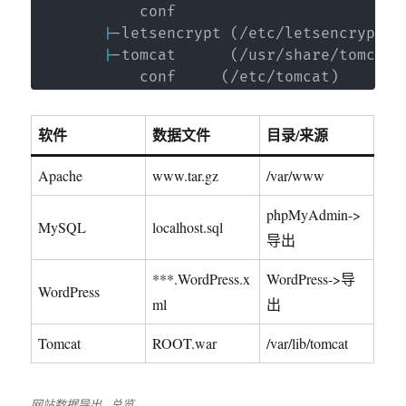
            conf

|
-letsencrypt 
(
/etc/letsencrypt
)
|
-tomcat      
(
/usr/share/tomcat
)
            conf     
(
/etc/tomcat
)
软件
数据文件
目录/来源
Apache
www.tar.gz
/var/www
phpMyAdmin->
MySQL
localhost.sql
导出
***.WordPress.x
WordPress->导
WordPress
ml
出
Tomcat
ROOT.war
/var/lib/tomcat
网站数据导出 - 总览