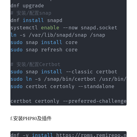
# 安装/配置snap
dnf 
install
 snapd

systemctl 
enable
ln
sudo
 snap 
install
sudo
 snap refresh core

# 安装/配置Certbot
sudo
 snap 
install
sudo
ln
sudo
 certbot certonly --standalone

certbot certonly --preferred-challenges d
f.安装PHP80及插件
dnf -y 
install
 https://rpms.remirepo.net/