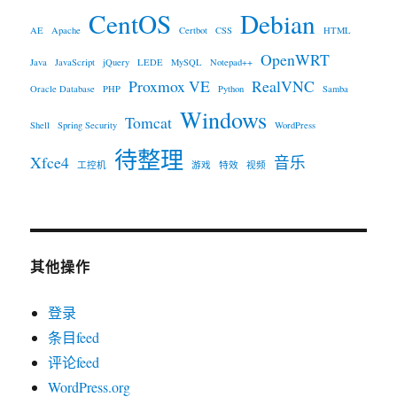
CentOS
Debian
AE
Apache
Certbot
CSS
HTML
OpenWRT
Java
JavaScript
jQuery
LEDE
MySQL
Notepad++
Proxmox VE
RealVNC
Oracle Database
PHP
Python
Samba
Windows
Tomcat
Shell
Spring Security
WordPress
待整理
Xfce4
音乐
工控机
游戏
特效
视频
其他操作
登录
条目feed
评论feed
WordPress.org