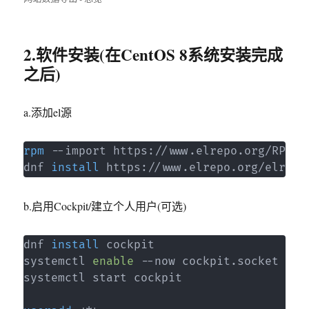
2.软件安装(在CentOS 8系统安装完成
之后)
a.添加el源
rpm
 --import https://www.elrepo.org/RPM-GP
dnf 
install
 https://www.elrepo.org/elrepo
b.启用Cockpit/建立个人用户(可选)
dnf 
install
 cockpit

systemctl 
enable
 --now cockpit.socket

systemctl start cockpit
