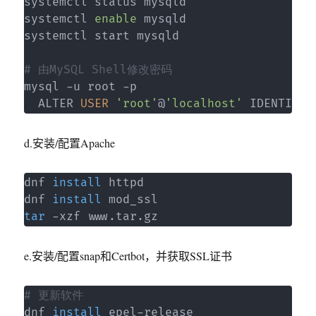
systemctl status mysqld

systemctl 
enable
 mysqld

systemctl start mysqld

# 由MySQL Shell修改密码
mysql -u root -p

  ALTER 
USER
'root'
@
'localhost'
 IDENTIFIE
d.安装/配置Apache
dnf 
install
 httpd

dnf 
install
tar
 -xzf www.tar.gz
e.安装/配置snap和Certbot，并获取SSL证书
# 更新软件
dnf 
install
 epel-release
