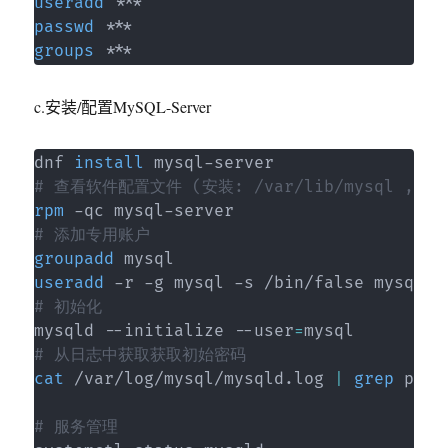
useradd
passwd
groups
 ***
c.安装/配置MySQL-Server
dnf 
install
# 查看软件配置文件 (安装: /var/lib/mysql , /us
rpm
# 添加专用账户
groupadd
useradd
# 初始化
mysqld --initialize --user
=
# 从日志中获取获取初始密码
cat
 /var/log/mysql/mysqld.log 
|
grep
 pass
# 服务管理