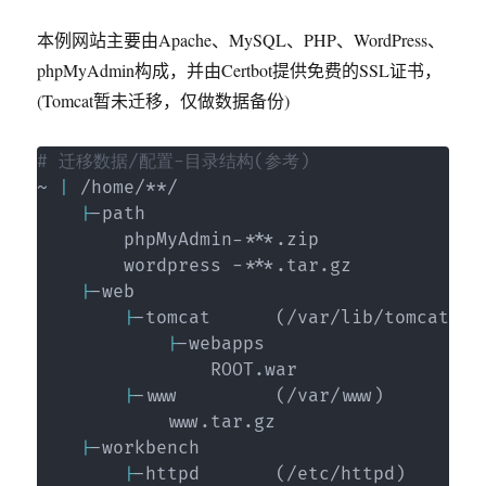
本例网站主要由Apache、MySQL、PHP、WordPress、
phpMyAdmin构成，并由Certbot提供免费的SSL证书，
(Tomcat暂未迁移，仅做数据备份)
# 迁移数据/配置-目录结构(参考)
~ 
|
 /home/**/

|
-path

        phpMyAdmin-***.zip

        wordpress -***.tar.gz

|
-web

|
-tomcat      
(
/var/lib/tomcat
)
|
-webapps

                ROOT.war

|
-www         
(
/var/www
)
            www.tar.gz

|
-workbench

|
-httpd       
(
/etc/httpd
)