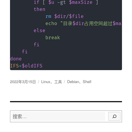
if
[
$u
 -gt 
$maxSize
]
then
rm
$dir
/
$file
echo
"目录
$dir
占用空间超过
$maxSi
else
break
fi
fi
done
IFS
=
$oldIFS
发
分
标
2022年3月15日
Linux
、
工具
Debian
、
Shell
布
类
签
于
搜
索