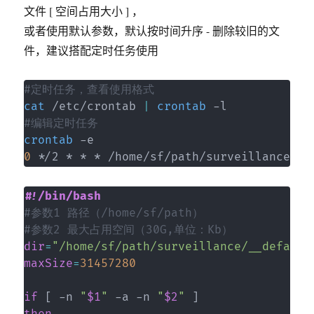
文件 [ 空间占用大小 ] ，
或者使用默认参数，默认按时间升序 - 删除较旧的文
件，建议搭配定时任务使用
#定时任务，查看使用格式
cat
 /etc/crontab 
|
crontab
#编辑定时任务
crontab
0
 */2 * * * /home/sf/path/surveillance/sr
#!/bin/bash
#参数1 路径（/home/sf/path）
#参数2 最大占用空间（30G,单位：Kb）
dir
=
"/home/sf/path/surveillance/__default
maxSize
=
31457280
if
[
 -n 
"
$1
"
 -a -n 
"
$2
"
]