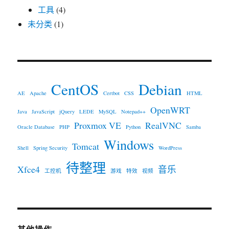
工具
(4)
未分类
(1)
CentOS
Debian
AE
Apache
Certbot
CSS
HTML
OpenWRT
Java
JavaScript
jQuery
LEDE
MySQL
Notepad++
Proxmox VE
RealVNC
Oracle Database
PHP
Python
Samba
Windows
Tomcat
Shell
Spring Security
WordPress
待整理
Xfce4
音乐
工控机
游戏
特效
视频