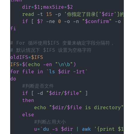
then
dir
=
$1
;
maxSize
=
$2
read
 -t 
15
 -p 
'你指定了目录['
$dir
']的最
if
[
$?
 -ne 
0
 -o -n 
"
$confirm
"
 -o 
$co
fi
# For 循环使用$IFS 变量来确定字段分隔符，
# 默认情况下 $IFS 设置为空格字符
oldIFS
=
$IFS
IFS
=
$(
echo
 -en 
"
\n
\b
"
)
for
file
in
`
ls
 $dir -1rt
`
do
#判断是否文件
if
[
 -d 
"
$dir
/
$file
"
]
then
echo
"
$dir
/
$file
 is directory"
else
#判断占用大小
u
=
`
du
 -s $dir 
|
awk
'{print $1}'
`