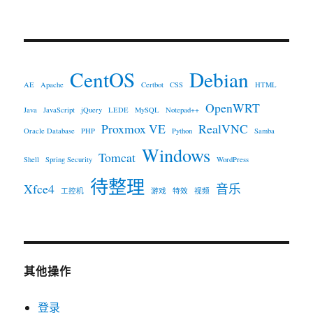
CentOS
Debian
AE
Apache
Certbot
CSS
HTML
OpenWRT
Java
JavaScript
jQuery
LEDE
MySQL
Notepad++
Proxmox VE
RealVNC
Oracle Database
PHP
Python
Samba
Windows
Tomcat
Shell
Spring Security
WordPress
待整理
Xfce4
音乐
工控机
游戏
特效
视频
其他操作
登录