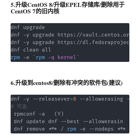
5.升级CentOS 8/升级EPEL存储库/删除用于
CentOS 7的旧内核
dnf upgrade

dnf -y upgrade https://vault.centos.org/8
dnf -y upgrade https://dl.fedoraproject.o
rpm
 -e 
`
rpm
 -q kernel
`
6.升级到centos8/删除有冲突的软件包(建议)
dnf -y --releasever
=
8
 --allowerasing --se
# 可选 
 rpmconf -a   
(
Y
)
 dnf update dnf --best --allowerasin

 dnf remove *** / 
rpm
 -e --nodeps ***