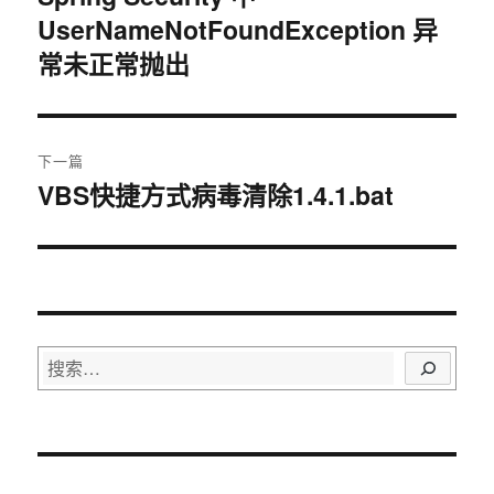
UserNameNotFoundException 异
篇
导
文
常未正常抛出
航
章：
下一篇
VBS快捷方式病毒清除1.4.1.bat
下
篇
文
章：
搜
索