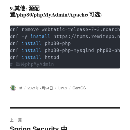
9.其他: 源配
置/php80/phpMyAdmin/Apache(可选)
dnf remove webtatic-release-7-3.noarch

dnf -y 
install
 https://rpms.remirepo.net/
dnf 
install
 php80-php

dnf 
install
 php80-php-mysqlnd php80-php-g
dnf 
install
# 重装phpMyAdmin
作
发
分
标
sf
2021年7月24日
Linux
CentOS
者
布
类
签
于
文
上一篇
章
Spring Security 中
上