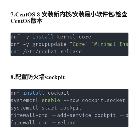
7.CentOS 8 安装新内核/安装最小软件包/检查
CentOS版本
dnf -y 
install
 kernel-core

dnf -y groupupdate 
"Core"
"Minimal Instal
cat
 /etc/redhat-release
8.配置防火墙/cockpit
dnf 
install
 cockpit

systemctl 
enable
 --now cockpit.socket

systemctl start cockpit

firewall-cmd --add-service
=
cockpit --perma
firewall-cmd --reload